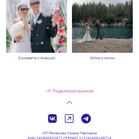
Елизавета и Алексей
Юлия и Антон
Поделиться ссылкой
ИП Ремезова Ульяна Павловна
ИНН 745900955977 ОГРНИП 323745600169724